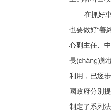
在抓好車(chē
也要做好“善終
心副主任、
長(cháng)
利用，已逐
國政府分別提出
制定了系列法規