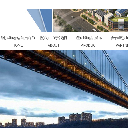
您好，歡迎來(lái)到昆山市華大塑業(yè)有限公司！
網(wǎng)站首頁(yè)
關(guān)于我們
產(chǎn)品展示
合作廠(ch
HOME
ABOUT
PRODUCT
PARTN