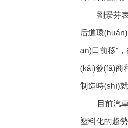
劉景芬表示
后道環(huán)
ān)口前移”
(kāi)發(fā
制造時(shí)
目前汽車(ch
塑料化的趨勢正