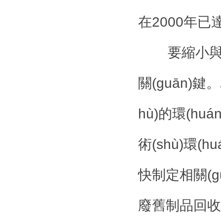
在2000年已達
要縮小與國外
關(guān)鍵
hù)的環(hu
術(shù)環(huá
快制定相關(g
廢舊制品回收再利用