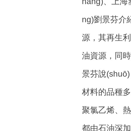
háng)、上海塑
ng)劉景芬介紹
源，其再生利用
油資源，同時(
景芬說(shuō
材料的品種多達上
聚氯乙烯、熱
都由石油深加