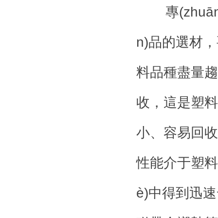
專(zhuān)
n)品的選材，
料品種盡量趨于
收，這是塑料
小、容易回收利
性能介于塑料和
è)中得到迅速發